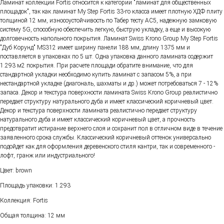
Ламинат коллекции Fortis относится к категории "ламинат для общественных
площадок", так как ламинат My Step Fortis 33-го класса имеет плотную ХДФ плиту
толщиной 12 мм, износоустойчивость по Табер тесту AC5, надежную замковую
систему 5G, способную обеспечить легкую, быструю укладку, а еще и высокую
долговечность напольного покрытия. Ламинат Swiss Krono Group My Step Fortis
"Дуб Корунд" MS312 имеет ширину панели 188 мм, длину 1375 мм и
поставляется в упаковках по 5 шт. Одна упаковка данного ламината содержит
1.293 м2 покрытия. При расчете площади обратите внимание, что для
стандартной укладки необходимо купить ламинат с запасом 5%, а при
нестандартной укладке (диагональ, шахматы и др.) может потребоваться 7 - 12%
запаса. Декор и текстура поверхности ламината Swiss Krono Group реалистично
передает структуру натурального дуба и имеет классический коричневый цвет.
Декор и текстура поверхности ламината реалистично передает структуру
натурального дуба и имеет классический коричневый цвет, а прочность
предотвратит истирание верхнего слоя и сохранит пол в отличном виде в течение
заявленного срока службы. Классический коричневый оттенок универсально
подойдет как для оформления деревенского стиля кантри, так и современного -
лофт, гранж или индустриального!
Цвет: brown
Площадь упаковки: 1.293
Коллекция: Fortis
Общая толщина: 12 мм