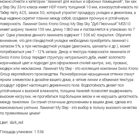
можно отнести к категории "ламинат для жилых и офисных помещений", так как
y Step Sky 33-го класса имеет HDF-плиту толщиной 10 мм, износоустойчивость по
Табер тесту AC5, замок 5G, который упростит процедуру укладки и демонтажа, а
еще надежно скрепит планки между собой, создавая прочную и устойчивую
поверхность. Ламинат Swiss Krono Group My Step Sky "Дуб Песочный" MS510
имеет ширину панели 159 мм, длину 1380 мм и поставляется в упаковках по 7
шт. Одна упаковка данного ламината содержит 1.536 м2 покрытия. Обратите
внимание, что для стандартной укладки необходимо приобретать ламинат с
запасом 5%, а при нестандартной укладке (диагональ, шахматы и др.), может
потребоваться уже 7 - 12% запаса. Декор и текстура поверхности ламината от
Swiss Krono Group передает структуру натурального дуба, имеет золотисто-
коричневый цвет и подходит для оформления стилей кантри, эко, прованс,
модерн или неоклассика. Ламинат My Step - это коллекция компании Swiss Krono
Group европейского производства. Разнообразные насыщенные оттенки станут
ярким элементом в дизайне вашего дома, а четкие линии и объемная текстура
создадут эффект настоящего деревянного пола. Водостойкость делает пол
устойчивым к высокой влажности, толщина панелей позволяет выдерживать
высокие нагрузки, не прогибаться под большим весом и не нарушать целостность
между панелями. Он станет отличным дополнением в вашем доме, сделав его
максимально уютным. Ламинат My Step - это выбор в пользу высокого качества
по приемлемым ценам!
Цвет: dark_red
Площадь упаковки: 1.536