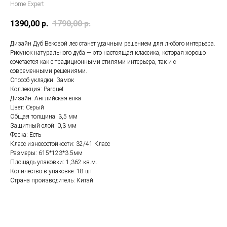
Home Expert
1390,00
р.
1790,00
р.
Дизайн Дуб Вековой лес станет удачным решением для любого интерьера.
Рисунок натурального дуба — это настоящая классика, которая хорошо
сочетается как с традиционными стилями интерьера, так и с
современными решениями.
Способ укладки: Замок
Коллекция: Parquet
Дизайн: Английская ёлка
Цвет: Серый
Общая толщина: 3,5 мм
Защитный слой: 0,3 мм
Фаска: Есть
Класс износостойкости: 32/41 Класс
Размеры: 615*123*3.5мм
Площадь упаковки: 1,362 кв.м.
Количество в упаковке: 18 шт
Страна производитель: Китай