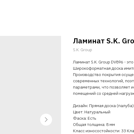
Ламинат S.K. Gr
S.K. Group
Ламинат S.K. Group DV896 - эт
Широкоформатная доска имити
Производство покрытия осуще
современных технологий, поэ
параметрами, что позволяет и
помещений со средней нагрузк
Дизайн: Прямая доска (палуба)
Цвет: Натуральный
Фаска: Есть
Общая толщина: 8 мм
Класс износостойкости: 33 Кл