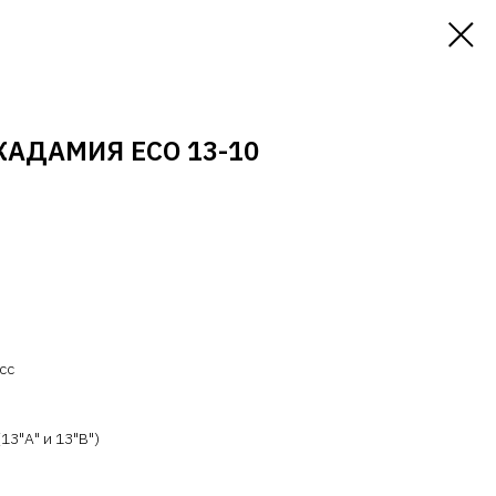
КАДАМИЯ ЕСО 13-10
сс
13"А" и 13"В")